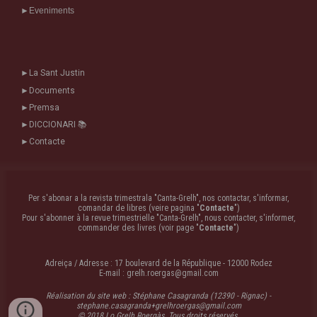
►
Eveniments
►
La Sant Justin
►
Documents
►
Premsa
►
DICCIONARI
📚
►
Contacte
Per s'abonar a la revista trimestrala "Canta-Grelh", nos contactar, s'informar,
comandar de libres (veire pagina "
Contacte
")
Pour s'abonner à la revue trimestrielle "Canta-Grelh", nous contacter, s'informer,
commander des livres (voir page "
Contacte
")
Adreiça / Adresse : 17 boulevard de la République - 12000 Rodez
E-mail :
grelh.roergas@gmail.com
Réalisation du site web : Stéphane Casagranda (12390 - Rignac) -
stephane.casagranda+grelhroergas@gmail.com
© 2018 Lo Grelh Roergàs. Tous droits réservés.