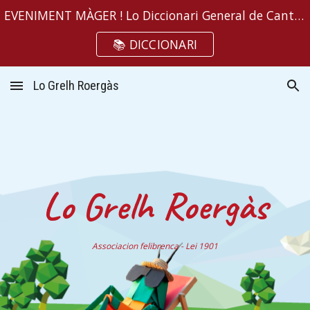
EVENIMENT MÀGER ! Lo Diccionari General de Cantalausa consultable aicí
Skip to main content
Skip to navigation
📚 DICCIONARI
Lo Grelh Roergàs
Lo Grelh Roergàs
Associacion felibrenca
-
Lei 1901