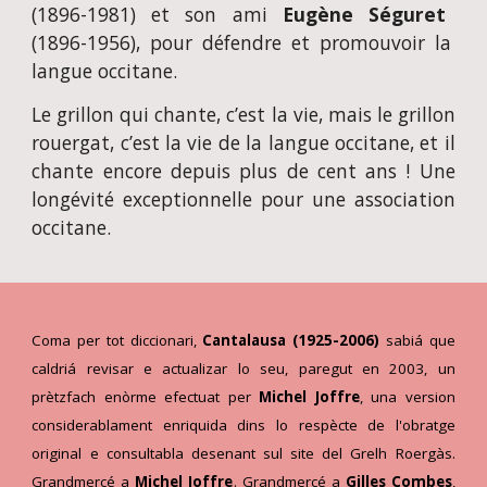
(1896-1981) et son ami
Eugène Séguret
(1896-1956), pour défendre et promouvoir la
langue occitane.
Le grillon qui chante, c’est la vie, mais le grillon
rouergat, c’est la vie de la langue occitane, et il
chante encore depuis plus de cent ans ! Une
longévité exceptionnelle pour une association
occitane.
Coma per tot diccionari,
Cantalausa (1925-2006)
sabiá que
caldriá revisar e actualizar lo seu, paregut en 2003, un
prètzfach enòrme efectuat per
Michel Joffre
, una version
considerablament enriquida dins lo respècte de l'obratge
original e consultabla desenant sul site del Grelh Roergàs.
Grandmercé a
Michel Joffre
. Grandmercé a
Gilles Combes
,