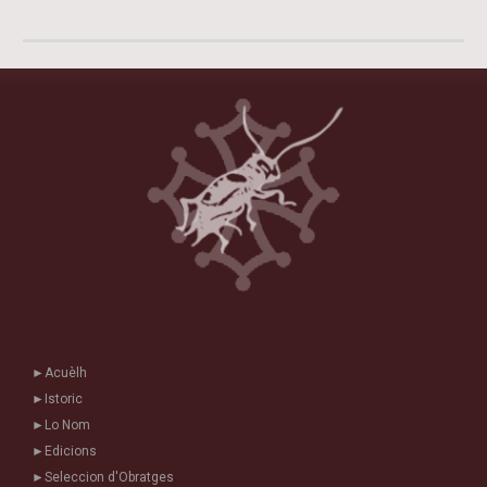
►
Acuèlh
►
Istoric
►
Lo Nom
►
Edicions
►
Seleccion d'Obratges